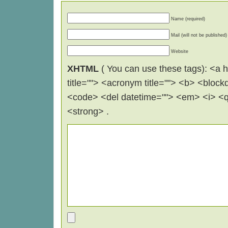
Name (required)
Mail (will not be published)
Website
XHTML
( You can use these tags): <a hr
title=""> <acronym title=""> <b> <block
<code> <del datetime=""> <em> <i> <q 
<strong> .