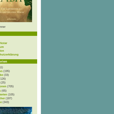
nner
rkstar
sum
ion
hutzerklärung
orien
11)
ws
(195)
be
(33)
.126)
(25)
onen
(705)
s
(65)
Serien
(105)
cher
(187)
e
(343)