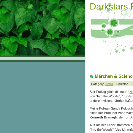
Darkstars
Märchen & Science
Category:
News
– Darkstar – 
Seit Freitag gibt’s die neue “
Na
von “Into the Woods”, “Jupiter
anderem vielen märchenhaft
Meine Kollegin Sandy Kolbuch 
einen der Producer von “Male
Kenneth Branagh
, der für D
Aus meiner Feder stammen e
“Into the Woods” (das ich wirk