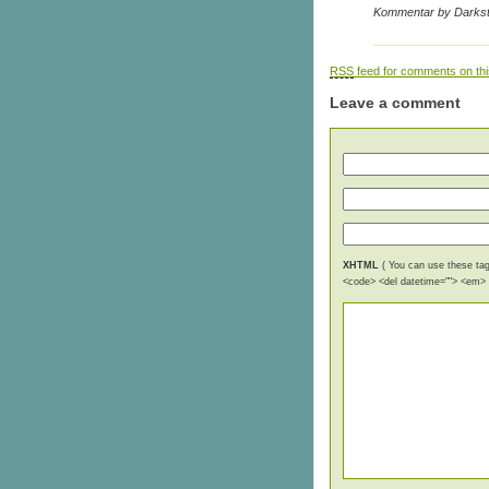
Kommentar by Darks
RSS
feed for comments on thi
Leave a comment
XHTML
( You can use these tags
<code> <del datetime=""> <em> <