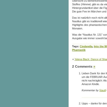
Übersicht zu bemerkenswerten
Stoffes (Himmel, gibt es da vie
Hintergrundartikel über die F
Die gute Fee im Märchen und
Das ist natürlich noch nicht a
Nautilus gibt es traditionell w
Highlights des phantastische
Monaten.
Was die “Nautilus Nr. 131” son
Ausgabe wie immer sowohl best
Tags:
Cinderella
,
Into the 
Phantastik
«
Yelena Black: Dance of Sh
2 Comments
»
Lieben Dank für den f
um die FEBRUAR-Ausg
nicht nachträglich: A
Amazon Kindle.
Kommentar by
Nautil
Upps – danke für den H