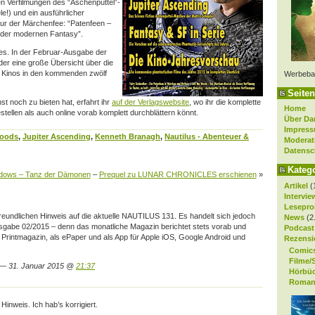
 Verfilmungen des “Aschenputtel”-
le!) und ein ausführlicher
igur der Märchenfee: “Patenfeen –
 der modernen Fantasy”.
lles. In der Februar-Ausgabe der
ieder eine große Übersicht über die
n Kinos in den kommenden zwölf
Werbeba
Seiten
st noch zu bieten hat, erfahrt ihr
auf der Verlagswebsite
, wo ihr die komplette
Home
ellen als auch online vorab komplett durchblättern könnt.
Über Da
Impres
Woods
,
Jupiter Ascending
,
Kenneth Branagh
,
Nautilus - Abenteuer &
Moderat
Datensc
Kateg
adows – Tanz der Dämonen
–
Prequel zu LUNAR CHRONICLES erschienen
»
Artikel
(
Intervie
Lesepro
reundlichen Hinweis auf die aktuelle NAUTILUS 131. Es handelt sich jedoch
News
(2
abe 02/2015 – denn das monatliche Magazin berichtet stets vorab und
Podcast
ls Printmagazin, als ePaper und als App für Apple iOS, Google Android und
Rezensi
Comic
Filme/
— 31. Januar 2015 @
21:37
Hörbü
Roman
inweis. Ich hab’s korrigiert.