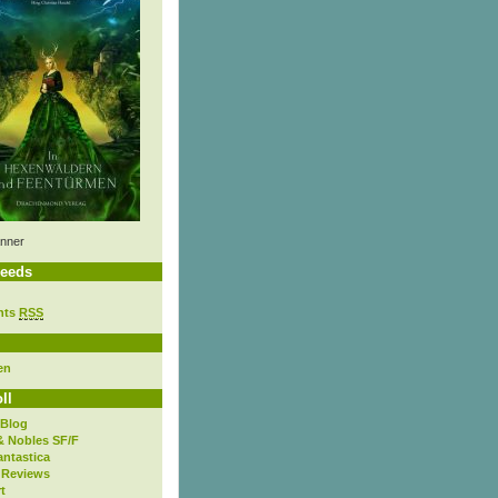
nner
eeds
nts
RSS
en
ll
 Blog
& Nobles SF/F
antastica
 Reviews
t