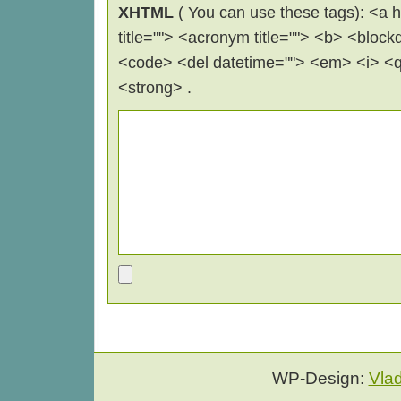
XHTML
( You can use these tags): <a hr
title=""> <acronym title=""> <b> <block
<code> <del datetime=""> <em> <i> <q 
<strong> .
WP-Design:
Vla