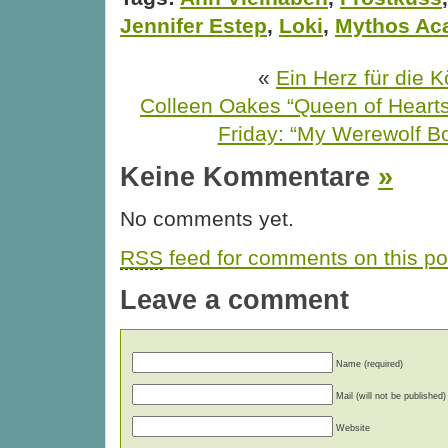
Jennifer Estep
,
Loki
,
Mythos Ac
«
Ein Herz für die K
Colleen Oakes “Queen of Hearts”
Friday: “My Werewolf Bo
Keine Kommentare
»
No comments yet.
RSS
feed for comments on this po
Leave a comment
Name (required)
Mail (will not be published)
Website