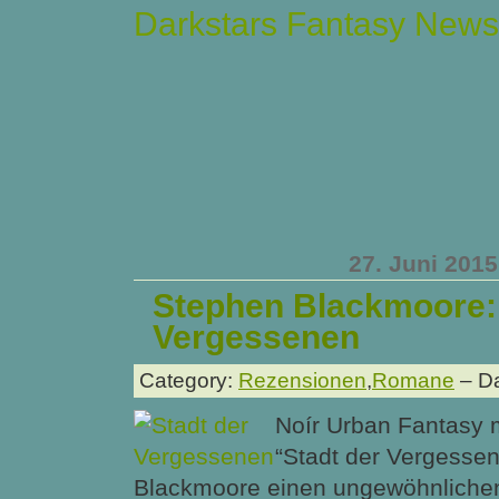
Darkstars Fantasy News
27. Juni 2015
Stephen Blackmoore: 
Vergessenen
Category:
Rezensionen
,
Romane
– Da
Noír Urban Fantasy 
“Stadt der Vergesse
Blackmoore einen ungewöhnlichen