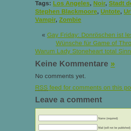
Tags:
Los Angeles
,
Noir
,
Stadt 
Stephen Blackmoore
,
Untote
,
Ur
Vampir
,
Zombie
«
Gay Friday: Donröschen ist l
Wünsche für Game of Thron
Warum Lady Stoneheart total Si
Keine Kommentare
»
No comments yet.
RSS
feed for comments on this po
Leave a comment
Name (required)
Mail (will not be published)