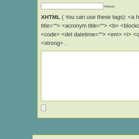
Website
XHTML
( You can use these tags): <a hr
title=""> <acronym title=""> <b> <block
<code> <del datetime=""> <em> <i> <q 
<strong> .