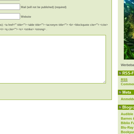
Mail (will not be published) (required)
Website
): <a href="" title=""> <abbr title=""> <acronym title=""> <b> <blockquote cite=""> <cite>
i> <q cite=""> <s> <strike> <strong> .
Werbeba
RSS-F
RSS
Comme
Meta
Anmeld
Blogro
Audible
Barnes 
Biblio F
Blu-Ray
Bookyur