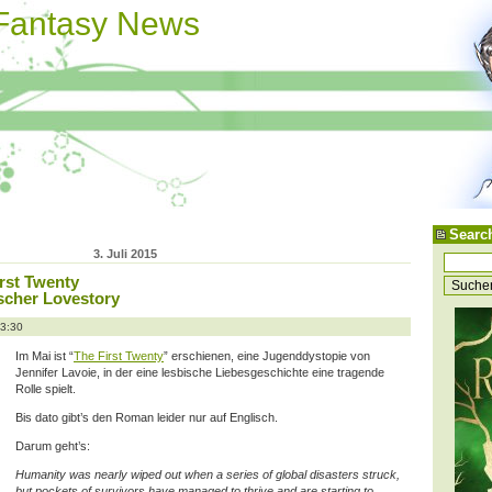
 Fantasy News
Searc
3. Juli 2015
irst Twenty
ischer Lovestory
13:30
Im Mai ist “
The First Twenty
” erschienen, eine Jugenddystopie von
Jennifer Lavoie, in der eine lesbische Liebesgeschichte eine tragende
Rolle spielt.
Bis dato gibt’s den Roman leider nur auf Englisch.
Darum geht’s:
Humanity was nearly wiped out when a series of global disasters struck,
but pockets of survivors have managed to thrive and are starting to