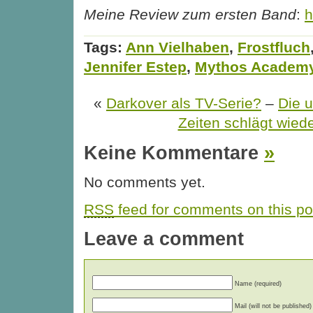
Meine Review zum ersten Band
:
h
Tags:
Ann Vielhaben
,
Frostfluch
Jennifer Estep
,
Mythos Academ
«
Darkover als TV-Serie?
–
Die u
Zeiten schlägt wied
Keine Kommentare
»
No comments yet.
RSS
feed for comments on this po
Leave a comment
Name (required)
Mail (will not be published)