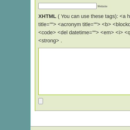
Website
XHTML
( You can use these tags): <a hr
title=""> <acronym title=""> <b> <block
<code> <del datetime=""> <em> <i> <q 
<strong> .