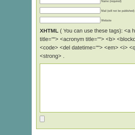
Name (required)
Mail (will not be published)
Website
XHTML
( You can use these tags): <a hr
title=""> <acronym title=""> <b> <block
<code> <del datetime=""> <em> <i> <q 
<strong> .