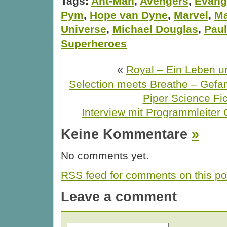
Tags:
Ant-Man
,
Avengers
,
Evange
Pym
,
Hope van Dyne
,
Marvel
,
Ma
Universe
,
Michael Douglas
,
Pau
Superheroes
«
Royal – Ein Leben u
Selection meets Breathe – Gefa
Piper Science Fic
Interview mit Programmleiter 
Keine Kommentare
»
No comments yet.
RSS
feed for comments on this po
Leave a comment