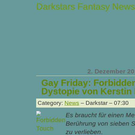
Darkstars Fantasy News
2. Dezember 20
Gay Friday: Forbidde
Dystopie von Kerstin
Category:
News
– Darkstar – 07:30
Es braucht für einen M
Berührung von sieben 
zu verlieben
.