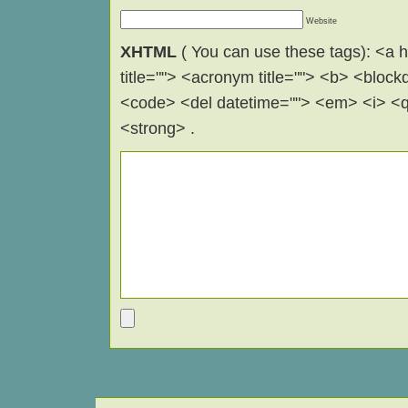
Website
XHTML
( You can use these tags): <a hr
title=""> <acronym title=""> <b> <block
<code> <del datetime=""> <em> <i> <q 
<strong> .