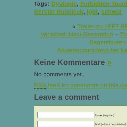
Tags:
Dystopie
,
Forbidden Touc
Kerstin Ruhkieck
,
lgbt
,
schwul
«
Trailer zu LEFT 
Vanished: Next Generation
–
Tr
Sagenfiguren
Adventscountdown bei Ni
Keine Kommentare
»
No comments yet.
RSS
feed for comments on this po
Leave a comment
Name (required)
Mail (will not be published)