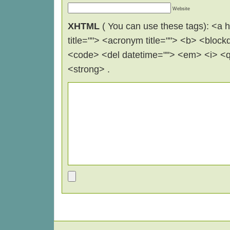
Website
XHTML
( You can use these tags): <a hr
title=""> <acronym title=""> <b> <block
<code> <del datetime=""> <em> <i> <q 
<strong> .