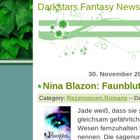
Darkstars Fantasy News
30. November 2
Nina Blazon: Faunblu
Category:
Rezensionen
,
Romane
– Da
Jade weiß, dass sie 
gleichsam gefährlic
Wesen fernzuhalten h
nennen. Die sagen