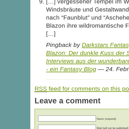
[…] vergessener Tempel im 
Windsbräute und Gestaltwandl
nach “Faunblut” und “Aschehe
Blazon ihre wildromantische F
[…]
Pingback by
Darkstars Fanta
Blazon: Der dunkle Kuss der 
Interviews aus der wunderbar
- ein Fantasy Blog
— 24. Feb
RSS
feed for comments on this po
Leave a comment
Name (required)
Mail (will not be published)