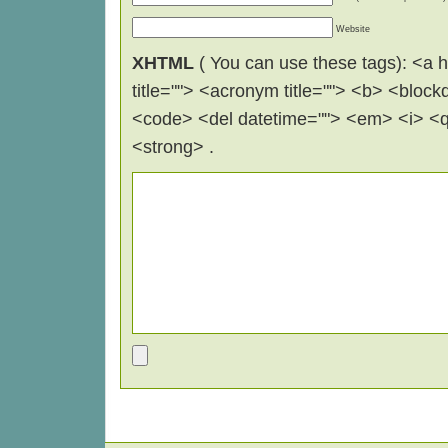
Website
XHTML
( You can use these tags): <a hr
title=""> <acronym title=""> <b> <block
<code> <del datetime=""> <em> <i> <q 
<strong> .