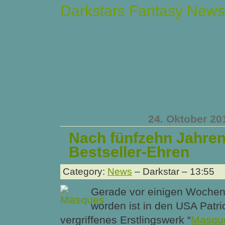
Darkstars Fantasy News
24. Oktober 20
Nach fünfzehn Jahren
Bestseller-Ehren
Category:
News
– Darkstar – 13:55
Gerade vor einigen Wochen
worden ist in den USA Patri
vergriffenes Erstlingswerk “
Masqu