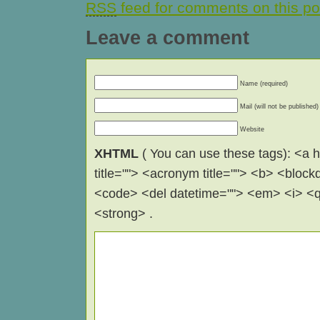
RSS
feed for comments on this po
Leave a comment
Name (required)
Mail (will not be published)
Website
XHTML
( You can use these tags): <a hr
title=""> <acronym title=""> <b> <block
<code> <del datetime=""> <em> <i> <q 
<strong> .