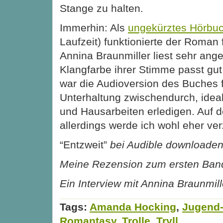
Stange zu halten.
Immerhin: Als
ungekürztes Hörbu
Laufzeit) funktionierte der Roman 
Annina Braunmiller liest sehr an
Klangfarbe ihrer Stimme passt gu
war die Audioversion des Buches 
Unterhaltung zwischendurch, idea
und Hausarbeiten erledigen. Auf de
allerdings werde ich wohl eher ver
“Entzweit”
bei Audible downloade
Meine Rezension zum ersten Ban
Ein Interview mit Annina Braunmill
Tags:
Amanda Hocking
,
Jugend-
Romantasy
,
Trolle
,
Tryll