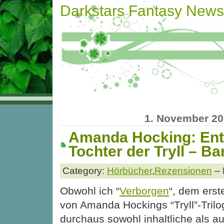
Darkstars Fantasy News
1. November 2
Amanda Hocking: Ent
Tochter der Tryll – Ba
Category:
Hörbücher
,
Rezensionen
– 
Obwohl ich “
Verborgen
“, dem erst
von Amanda Hockings “Tryll”-Trilo
durchaus sowohl inhaltliche als a