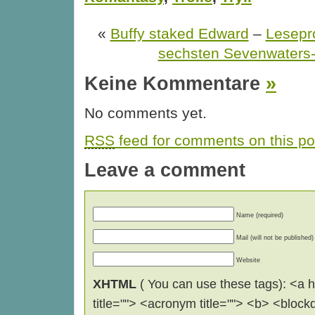
«
Buffy staked Edward
–
Lesepr
sechsten Sevenwater
Keine Kommentare
»
No comments yet.
RSS
feed for comments on this po
Leave a comment
Name (required)
Mail (will not be published)
Website
XHTML
( You can use these tags): <a hr
title=""> <acronym title=""> <b> <block