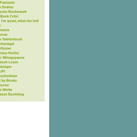
Fantastic
n Endres
ische Bücherwelt
Book Critic
, I’m queer, what the hell
d
mente
orner
s Telefonbuch
cherregal
flüster
tasy Hotlist
t. Mittagspause
tisch Lesen
krieger
ciFi
Bücherkiste
 by Books
tzone
ne Werke
atzes Buchblog