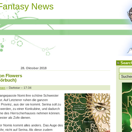
 Fantasy News
Searc
28. Oktober 2018
ron Flowers
Hörbuch)
onen
– Darkstar – 17:34
 unangepasste Nomi ihre schöne Schwester
st. Auf Letzterer ruhen die ganzen
Provinz, aus der sie kommt. Serina soll zu
 werden, zu einer Konkubine, und dadurch
 Pläne des Herrscherhauses nehmen können.
ester als Zofe dienen.
der Nomis kommt alles anders. Das Auge des
 ihr, nicht auf Serina. Als diese zudem