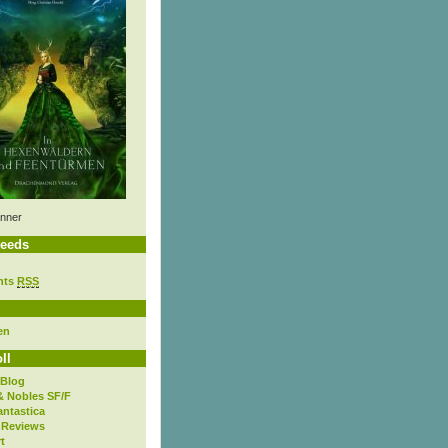
nner
eeds
nts
RSS
en
ll
 Blog
& Nobles SF/F
antastica
 Reviews
t