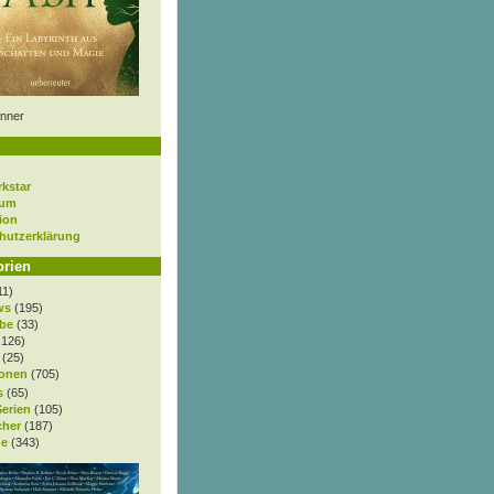
nner
rkstar
sum
ion
hutzerklärung
orien
11)
ws
(195)
be
(33)
.126)
(25)
onen
(705)
s
(65)
Serien
(105)
cher
(187)
e
(343)