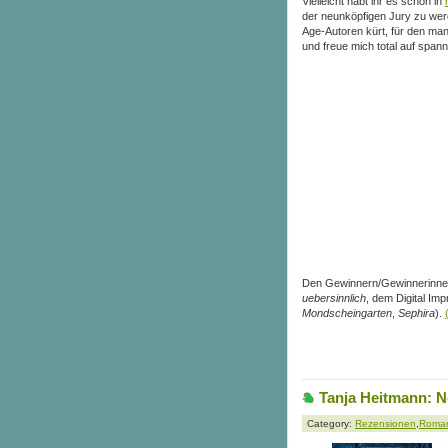
Vielleicht habt ihr es schon in
der neunköpfigen Jury zu wer
Age-Autoren kürt, für den man
und freue mich total auf span
Den Gewinnern/Gewinnerinnen 
uebersinnlich
, dem Digital Im
Mondscheingarten
,
Sephira
).
Tanja Heitmann: N
Category:
Rezensionen
,
Roma