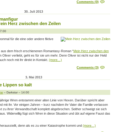
Comments (0)
30. Juli 2013
omanfigur
Mein Herz zwischen den Zeilen
17:00
honmal für die eine oder andere fiktive
igur aus dem frisch erschienenen Romantasy-Roman “
Mein Herz zwischen den
 Oliver verliebt, geht es für sie um mehr. Denn Oliver ist nicht nur der Held
 auch noch mit ihr direkt in Kontakt.
(more…)
Comments (3)
3. Mai 2013
 Lippen so kalt
ne
– Darkstar – 14:00
jährige Wren entstammt einer alten Linie von Hexen. Darüber spricht aber
d mit ihr. Vor einigen Jahren – kurz nachdem ihr Vater die Familie verlassen
akt zu ihrer Verwandtschaft komplett abgebrochen. Seither schweigt sie sich
us. Widerwillig fügt sich Wren in diese Situation und übt auf eigene Faust das
 herausstellt, denn als es zu einer Katastrophe kommt und
(more…)