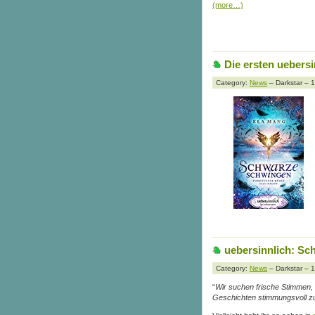
(more…)
Die ersten uebersi
Category:
News
– Darkstar – 
uebersinnlich: Sc
Category:
News
– Darkstar – 
“
Wir suchen frische Stimmen, 
Geschichten stimmungsvoll z