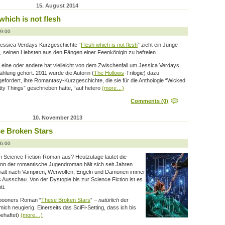
15. August 2014
which is not flesh
09:00
Jessica Verdays Kurzgeschichte “
Flesh which is not flesh
” zieht ein Junge
, seinen Liebsten aus den Fängen einer Feenkönigin zu befreien …
 eine oder andere hat vielleicht von dem Zwischenfall um Jessica Verdays
ählung gehört. 2011 wurde die Autorin (
The Hollows
-Trilogie) dazu
gefordert, ihre Romantasy-Kurzgeschichte, die sie für die Anthologie “Wicked
tty Things” geschrieben hatte, “auf hetero
(more…)
Comments (0)
10. November 2013
se Broken Stars
16:00
in Science Fiction-Roman aus? Heutzutage lautet die
enn der romantische Jugendroman hält sich seit Jahren
hält nach Vampiren, Werwölfen, Engeln und Dämonen immer
Ausschau. Von der Dystopie bis zur Science Fiction ist es
tt.
pooners Roman “
These Broken Stars
” –
natürlich
der
mich neugierig. Einerseits das SciFi-Setting, dass ich bis
behaftet)
(more…)