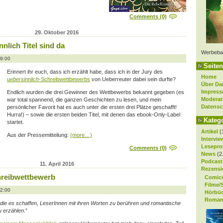
Comments (0)
29. Oktober 2016
nnlich Titel sind da
Werbeba
19:00
Seiten
Erinnert ihr euch, dass ich erzählt habe, dass ich in der Jury des
Home
uebersinnlich
-Schreibwettbewerbs
von Ueberreuter dabei sein durfte?
Über Da
Impres
Endlich wurden die drei Gewinner des Wettbewerbs bekannt gegeben (es
Moderat
war total spannend, die ganzen Geschichten zu lesen, und mein
Datensc
persönlicher Favorit hat es auch unter die ersten drei Plätze geschafft!
Hurra!) – sowie die ersten beiden Titel, mit denen das ebook-Only-Label
Kateg
startet.
Artikel
(
Aus der Pressemitteilung:
(more…)
Intervie
Lesepro
Comments (0)
News
(2
Podcast
11. April 2016
Rezensi
hreibwettbewerb
Comic
Filme/
12:00
Hörbü
Roman
die es schaffen, LeserInnen mit ihren Worten zu berühren und romantische
u erzählen
.”