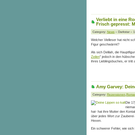
Verliebt in eine R
Frisch gepresst: 
Category:
News
– Darkstar – 
Welcher Vielleser hat nicht sc
Figur geschwärmt?
Als sich Delilah, die Hauptf
Zeilen
” jedoch in den hübschen
ihres Lieblingsbuches, er tritt
Amy Garvey: Deine
Category:
Rezensionen
,
Roma
Die 17
nieman
hat- hat ihre Mutter den Kont
über jedes Wort zur Zauberei a
Hexen.
Ein schwerer Fehler, wie sich