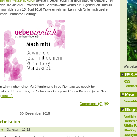
meinem Messerückblick
gelesen: Ueberreuter hat mich dazu eingeladen, Teil
den, die die drei Gewinner des Schreibwettbewerbs für Jugendbuch- und All
 noch bis zum 15. Juni 2016 Texte einreichen kann. Ich fühle mich geehrt
nende Teilnahme-Beiträge!
Werbeba
RSS-F
RSS
Comme
winkt neben einer Veröffentlichung ihres Romans als ebook bei
print von Ueberreuter, ein Schreibworkshop mit Corina Bomann (u. a.
Der
Meta
(more…)
Anmeld
Comments (0)
Blogro
30. Dezember 2015
Audible
ebelsilber
Barnes 
Biblio F
ne
– Darkstar – 15:12
Blu-Ray
Bookyur