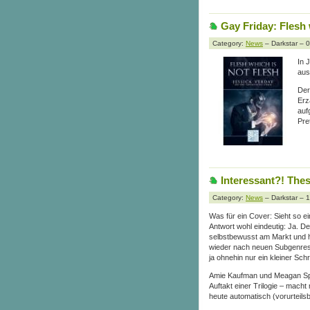
Gay Friday: Flesh 
Category:
News
– Darkstar – 
In 
aus
Der
Erz
auf
Pre
Interessant?! The
Category:
News
– Darkstar – 
Was für ein Cover: Sieht so e
Antwort wohl eindeutig: Ja. D
selbstbewusst am Markt und 
wieder nach neuen Subgenres 
ja ohnehin nur ein kleiner Schri
Amie Kaufman und Meagan S
Auftakt einer Trilogie – macht 
heute automatisch (vorurteils