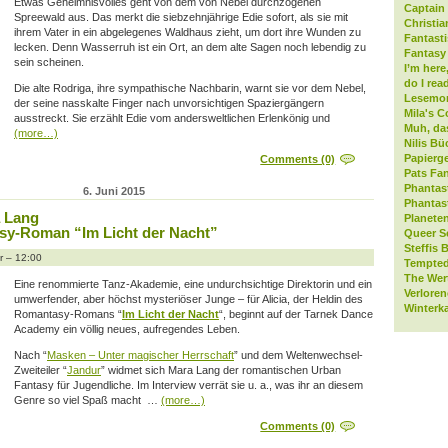
Etwas Geheimnisvolles geht von dem von Nebel durchzogenen
Captain 
Spreewald aus. Das merkt die siebzehnjährige Edie sofort, als sie mit
Christia
ihrem Vater in ein abgelegenes Waldhaus zieht, um dort ihre Wunden zu
Fantast
lecken. Denn Wasserruh ist ein Ort, an dem alte Sagen noch lebendig zu
Fantasy 
sein scheinen.
I’m here
do I rea
Die alte Rodriga, ihre sympathische Nachbarin, warnt sie vor dem Nebel,
Lesemo
der seine nasskalte Finger nach unvorsichtigen Spaziergängern
Mila's C
ausstreckt. Sie erzählt Edie vom andersweltlichen Erlenkönig und
Muh, da
(more…)
Nilis Bü
Papierge
Comments (0)
Pats Fan
Phantas
6. Juni 2015
Phantas
a Lang
Planeten
sy-Roman “Im Licht der Nacht”
Queer S
Steffis 
r – 12:00
Tempted
The Wer
Eine renommierte Tanz-Akademie, eine undurchsichtige Direktorin und ein
Verlore
umwerfender, aber höchst mysteriöser Junge – für Alicia, der Heldin des
Winterk
Romantasy-Romans “
Im Licht der Nacht
“, beginnt auf der Tarnek Dance
Academy ein völlig neues, aufregendes Leben.
Nach “
Masken – Unter magischer Herrschaft
” und dem Weltenwechsel-
Zweiteiler “
Jandur
” widmet sich Mara Lang der romantischen Urban
Fantasy für Jugendliche. Im Interview verrät sie u. a., was ihr an diesem
Genre so viel Spaß macht …
(more…)
Comments (0)