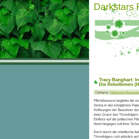
Darkstars
Tracy Banghart: I
Die Rebellinnen (
Category:
Hörbücher
,
Rezensi
Pflichtbewusst begleitet die
Serina in den königlichen Pala
Hoffnungen der Bewohner der 
einer
Grace
des Thronfolgers
Einfluss auf die politischen
Nomi hingegen soll ihrer Schw
Doch durch die rebellische A
Thronfolgers ruht plötzlich auf