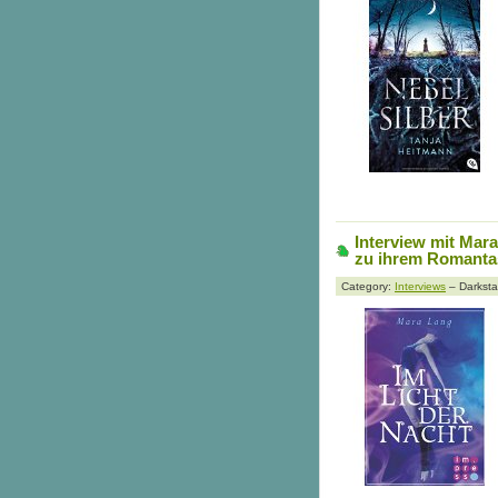
Interview mit Mar
zu ihrem Romanta
Category:
Interviews
– Darksta