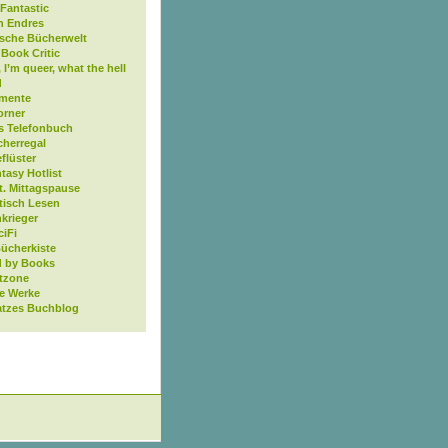
Fantastic
n Endres
ische Bücherwelt
Book Critic
, I’m queer, what the hell
d
mente
orner
s Telefonbuch
cherregal
flüster
tasy Hotlist
t. Mittagspause
tisch Lesen
krieger
ciFi
Bücherkiste
 by Books
tzone
ne Werke
atzes Buchblog