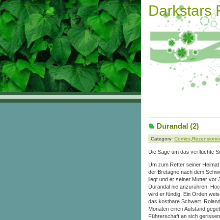
Darkstars
Durandal (2)
Category:
Comics
,
Rezensione
Die Sage um das verfluchte 
Um zum Retter seiner Heimat
der Bretagne nach dem Schwer
liegt und er seiner Mutter vor
Durandal nie anzurühren. Hoch
wird er fündig. Ein Orden wei
das kostbare Schwert. Roland
Monaten einen Aufstand gegeb
Führerschaft an sich gerissen