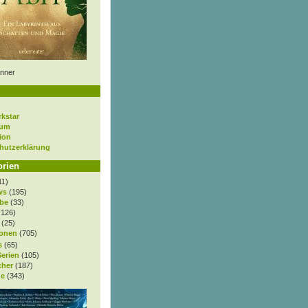
nner
rkstar
sum
ion
hutzerklärung
orien
11)
ws
(195)
be
(33)
.126)
(25)
onen
(705)
s
(65)
Serien
(105)
cher
(187)
e
(343)