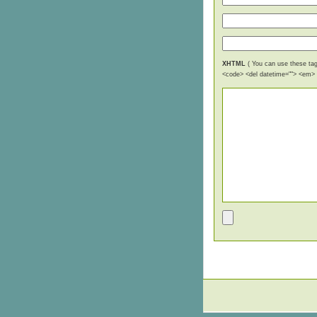
XHTML
( You can use these tags
<code> <del datetime=""> <em> <