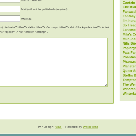
Captain 
Christia
Mail (will not be published) (required)
Fantast
Fantasy 
Website
I’m here
do I rea
): <a href="" title=""> <abbr title=""> <acronym title=""> <b> <blockquote cite=""> <cite>
Lesemo
i> <q cite=""> <s> <strike> <strong> .
Mila's C
Muh, da
Nilis Bü
Papierge
Pats Fan
Phantas
Phantas
Planeten
Queer S
Steffis 
Tempted
The Wer
Verlore
Winterk
WP-Design:
Vlad
-- Powered by
WordPress