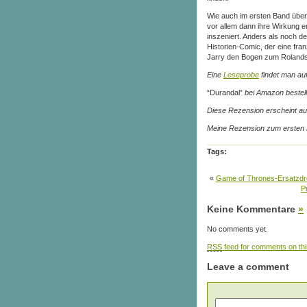
Wie auch im ersten Band über
vor allem dann ihre Wirkung e
inszeniert. Anders als noch de
Historien-Comic, der eine fra
Jarry den Bogen zum Rolands-L
Eine
Leseprobe
findet man auf
“Durandal”
bei Amazon bestel
Diese Rezension erscheint au
Meine Rezension zum ersten
Tags:
«
Game of Thrones-Ersatzdr
P
Keine Kommentare
»
No comments yet.
RSS
feed for comments on thi
Leave a comment