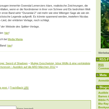
zeugen immerhin Gwendal Lemerciers klare, realistische Zeichnungen, die
ntfalten, wenn er die Nordmänner in ihrer von Schnee und Eis bedrohten Welt
r erste Band wirkt “Durandal 2” viel mehr wie eine Wikinger-Sage als wie ein
nzösische Legende aufgreift. Es könnte spannend werden, inwiefern Nicolas
ied, der erklärten Vorlage, noch schlägt.
 der Website des Splitter-Verlags
.
len
:
hier
!
ch bei
Media Mania
.
 Band
:
hier
!
Werbeba
RSS-F
oge: Sword of Shadows
–
Mutige Geschwister, böse Wölfe & eine verkleidete
RSS
rinzessin – Ausblick auf die ARD-Märchen 2012
»
Comme
Meta
Anmeld
Blogro
s post.
|
TrackBack
URI
Audible
Barnes 
Biblio F
Blu-Ray
Bookyur
Name (required)