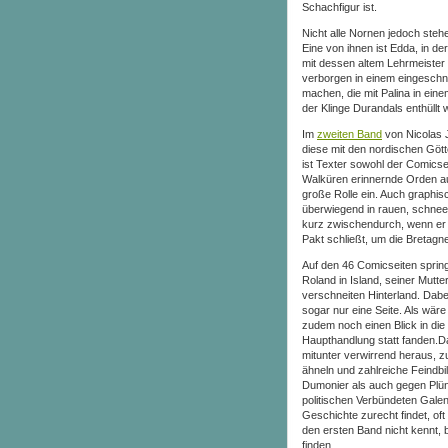
Schachfigur ist.
Nicht alle Nornen jedoch stehe
Eine von ihnen ist Edda, in 
mit dessen altem Lehrmeister
verborgen in einem eingeschne
machen, die mit Palina in eine
der Klinge Durandals enthüllt w
Im
zweiten Band
von Nicolas J
diese mit den nordischen Götte
ist Texter sowohl der Comics
Walküren erinnernde Orden au
große Rolle ein. Auch graphis
überwiegend in rauen, schneeb
kurz zwischendurch, wenn er d
Pakt schließt, um die Bretagn
Auf den 46 Comicseiten spring
Roland in Island, seiner Mutt
verschneiten Hinterland. Dabei
sogar nur eine Seite. Als wär
zudem noch einen Blick in die
Haupthandlung statt fanden.Da
mitunter verwirrend heraus, z
ähneln und zahlreiche Feindbi
Dumonier als auch gegen Plünd
politischen Verbündeten Galeno
Geschichte zurecht findet, o
den ersten Band nicht kennt, 
finden.