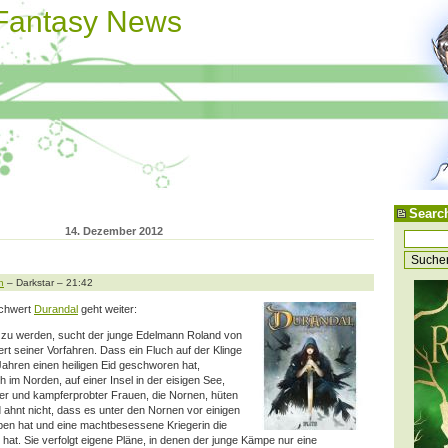
 Fantasy News
Searc
14. Dezember 2012
n
– Darkstar – 21:42
Schwert
Durandal
geht weiter:
 zu werden, sucht der junge Edelmann Roland von
t seiner Vorfahren. Dass ein Fluch auf der Klinge
 Jahren einen heiligen Eid geschworen hat,
 im Norden, auf einer Insel in der eisigen See,
ser und kampferprobter Frauen, die Nornen, hüten
 ahnt nicht,
dass es unter den Nornen vor einigen
en hat und eine machtbesessene Kriegerin die
 hat. Sie verfolgt eigene Pläne, in denen der junge Kämpe nur eine