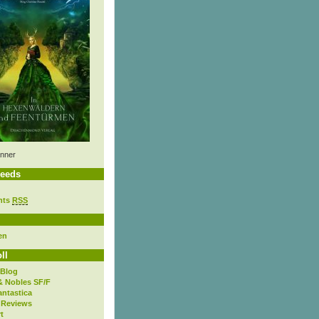
nner
eeds
nts
RSS
en
ll
 Blog
& Nobles SF/F
antastica
 Reviews
t