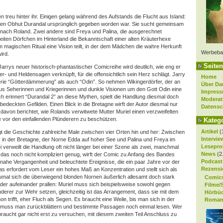
n treu hinter ihr. Einigen gelang während des Aufstands die Flucht aus Island:
deren Obhut Durandal ursprünglich gegeben worden war. Sie sucht gemeinsam
 nach Roland. Zwei andere sind Freya und Palina, die ausgerechnet
iten Dörfchen im Hinterland die Bekanntschaft einer alten Kräuterhexe
m magischen Ritual eine Vision teilt, in der dem Mädchen die wahre Herkunft
Werbeba
ird.
Seiten
arrys neuer historisch-phantastischer Comicreihe wird deutlich, wie eng er
r- und Heldensagen verknüpft, für die offensichtlich sein Herz schlägt. Jarry
Home
erie “Götterdämmerung” als auch “Odin”. So nehmen Wikingerdörfer, der an
Über Da
s Seherinnen und Kriegerinnen und dunkle Visionen um den Gott Odin eine
Impres
ch erinnert “Durandal 2” an diese Mythen, spielt die Handlung diesmal doch
Moderat
edeckten Gefilden. Einen Blick in die Bretagne wirft der Autor diesmal nur
Datensc
avon berichtet, wie Rolands verwitwete Mutter Muriel einen verzweifelten
e vor den einfallenden Plünderern zu beschützen.
Kateg
Artikel
(
t die Geschichte zahlreiche Male zwischen vier Orten hin und her: Zwischen
Intervie
er in der Bretagne, der Norne Edda auf hoher See und Palina und Freya im
Lesepro
 verweilt die Handlung oft nicht länger bei einer Szene als zwei, manchmal
News
(2
e das noch nicht kompliziert genug, wirft der Comic zu Anfang des Bandes
Podcast
 nahe Vergangenheit und beleuchtete Ereignisse, die ein paar Jahre vor der
Rezensi
s erfordert vom Leser ein hohes Maß an Konzentration und stellt sich als
umal sich die überwiegend blonden Nornen äußerlich allesamt doch stark
Comic
lder aufeinander prallen: Muriel muss sich beispielsweise sowohl gegen
Filme/
erer zur Wehr setzen, gleichzeitig ist das Arrangement, dass sie mit dem
Hörbü
n trifft, eher Fluch als Segen. Es braucht eine Weile, bis man sich in der
Roman
ft muss man zurückblättern und bestimmte Passagen noch einmal lesen. Wer
braucht gar nicht erst zu versuchen, mit diesem zweiten Teil Anschluss zu