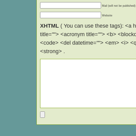
Mail (will not be published)
Website
XHTML
( You can use these tags): <a hr
title=""> <acronym title=""> <b> <block
<code> <del datetime=""> <em> <i> <q 
<strong> .