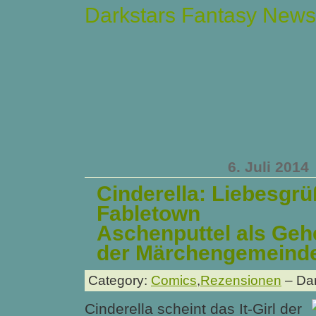
Darkstars Fantasy News
6. Juli 2014
Cinderella: Liebesgr
Fabletown
Aschenputtel als Geh
der Märchengemeind
Category:
Comics
,
Rezensionen
– Dar
Cinderella scheint das It-Girl der