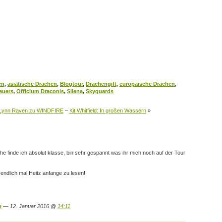
en
,
asiatische Drachen
,
Blogtour
,
Drachengift
,
europäische Drachen
,
euers
,
Officium Draconis
,
Silena
,
Skyguards
t Lynn Raven zu WINDFIRE
–
Kit Whitfield: In großen Wassern
»
ihe finde ich absolut klasse, bin sehr gespannt was ihr mich noch auf der Tour
 endlich mal Heitz anfange zu lesen!
a
— 12. Januar 2016 @
14:11