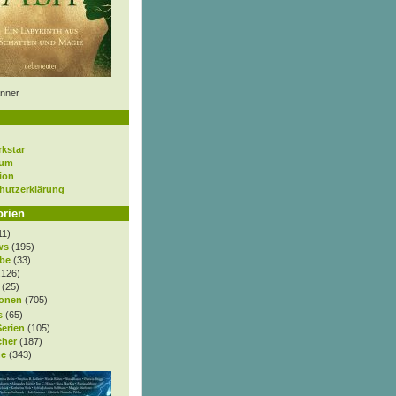
nner
rkstar
sum
ion
hutzerklärung
orien
11)
ws
(195)
be
(33)
.126)
(25)
onen
(705)
s
(65)
Serien
(105)
cher
(187)
e
(343)