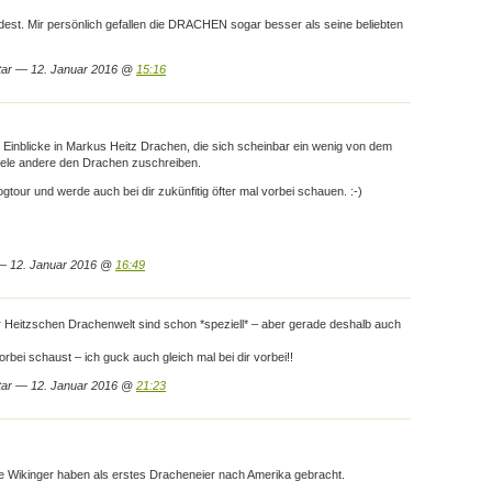
indest. Mir persönlich gefallen die DRACHEN sogar besser als seine beliebten
tar — 12. Januar 2016 @
15:16
en Einblicke in Markus Heitz Drachen, die sich scheinbar ein wenig von dem
iele andere den Drachen zuschreiben.
ogtour und werde auch bei dir zukünfitig öfter mal vorbei schauen. :-)
 12. Januar 2016 @
16:49
r Heitzschen Drachenwelt sind schon *speziell* – aber gerade deshalb auch
rbei schaust – ich guck auch gleich mal bei dir vorbei!!
tar — 12. Januar 2016 @
21:23
 die Wikinger haben als erstes Dracheneier nach Amerika gebracht.