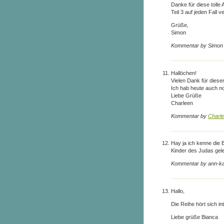
Danke für diese toll
Teil 3 auf jeden Fall v
Grüße,
Simon
Kommentar by Simon
Hallöchen!
Vielen Dank für diesen
Ich hab heute auch no
Liebe Grüße
Charleen
Kommentar by
Charle
Hay ja ich kenne die 
Kinder des Judas gel
Kommentar by ann-ka
Hallo,
Die Reihe hört sich i
Liebe grüße Bianca