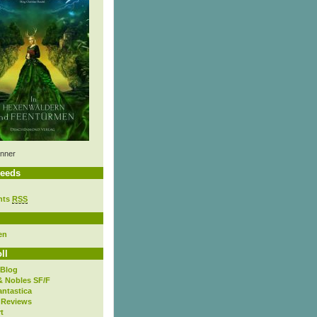
nner
eeds
nts
RSS
en
ll
 Blog
& Nobles SF/F
antastica
 Reviews
t