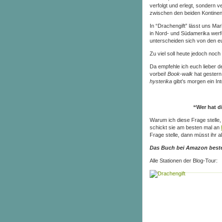
verfolgt und erlegt, sondern 
zwischen den beiden Kontinent
In “Drachengift” lässt uns Mar
in Nord- und Südamerika werf
unterscheiden sich von den e
Zu viel soll heute jedoch noch
Da empfehle ich euch lieber d
vorbei!
Book-walk
hat gestern
hysterika
gibt’s morgen ein In
“Wer hat d
Warum ich diese Frage stelle, 
schickt sie am besten mal an
Frage stelle, dann müsst ihr a
Das Buch bei Amazon beste
Alle Stationen der Blog-Tour: