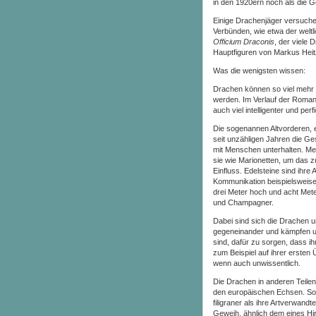
in den 1920ern noch als die G
Einige Drachenjäger versuchen
Verbünden, wie etwa der welt
Officium Draconis
, der viele 
Hauptfiguren von Markus Heit
Was die wenigsten wissen:
Drachen können so viel mehr se
werden. Im Verlauf der Roman
auch viel intelligenter und per
Die sogenannen Altvorderen, 
seit unzähligen Jahren die Ge
mit Menschen unterhalten. Meh
sie wie Marionetten, um das zu
Einfluss. Edelsteine sind ihr
Kommunikation beispielsweise e
drei Meter hoch und acht Meter
und Champagner.
Dabei sind sich die Drachen un
gegeneinander und kämpfen um
sind, dafür zu sorgen, dass i
zum Beispiel auf ihrer ersten
wenn auch unwissentlich.
Die Drachen in anderen Teilen
den europäischen Echsen. So s
filigraner als ihre Artverwand
Geweih, ähnlich dem eines Hi