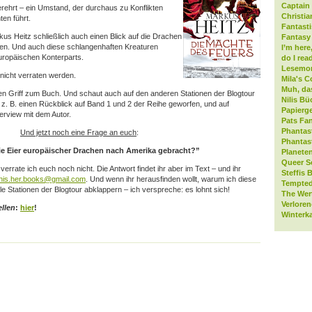
Captain 
verehrt – ein Umstand, der durchaus zu Konflikten
Christia
en führt.
Fantast
kus Heitz schließlich auch einen Blick auf die Drachen
Fantasy 
en. Und auch diese schlangenhaften Kreaturen
I’m here
uropäischen Konterparts.
do I rea
Lesemo
 nicht verraten werden.
Mila's C
Muh, da
en Griff zum Buch. Und schaut auch auf den anderen Stationen der Blogtour
Nilis Bü
 z. B. einen Rückblick auf Band 1 und 2 der Reihe geworfen, und auf
Papierge
terview mit dem Autor.
Pats Fan
Phantas
Und jetzt noch eine Frage an euch
:
Phantas
ie Eier europäischer Drachen nach Amerika gebracht?”
Planeten
Queer S
verrate ich euch noch nicht. Die Antwort findet ihr aber im Text – und ihr
Steffis 
his.her.books@gmail.com
. Und wenn ihr herausfinden wollt, warum ich diese
Tempted
lle Stationen der Blogtour abklappern – ich verspreche: es lohnt sich!
The Wer
Verlore
llen
:
hier
!
Winterk