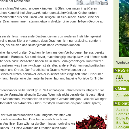
eiseln der Menschheit.
 sich im Alleingang, andere kämpfen mit Gleichgesinnten in größeren
lichen Kampfeinheit
Skyguards
oder dem altehrwürdigen Kirchenorden
Drachenritter aus den Linien von Heiligen um sich schart. Silena, eine der
z’ Drachenromanen, stammt etwa in direkter Linie vom Heiligen George ab.
in als fleischfressende Bestien, die nur von niederen Instinkten geleitet
reihe muss Silena erkennen, dass Drachen nicht nur uralt sind, sondern
fider, als sie sich das selbst jemals hätte vorstellen können.
eine Handvoll uralter Drachen, lenken aus dem Verborgenen heraus bereits
schicke Europas. Sie sind clever, machthungrig, manipulativ und können sich
r noch, viele Menschen haben sie in ihren Bann geschlagen, kontrollieren
Werbeba
 mehren, was ihnen wichtiger ist als alles andere: Reichtum und politischen
e Augen und Ohren. Der französische Drache Voivre benutzt zur
RSS-F
inen blutroten Karfunkel, den er in seiner Stirn eingesetzt hat. Er ist über
RSS
 lang, besitzt eine diamantenfarbene Haut und hat eine Vorliebe für Trüffel
Comme
Meta
tereinander selbst nicht grün. Seit unzähligen Jahren bereits intrigieren sie
 die Vormachtstellung in Europa. Wenn sie nicht gerade damit beschäftigt
Anmeld
hre Marionetten Dracheneier an entlegene Gestade bringen – wie die Wikinger
Blogro
 Überfahrt nach Amerika. Oder Christoph Kolumbus ein paar Jahre später,
Audible
Barnes 
 der Welt unterscheiden sich übrigens mitunter von
Biblio F
ind die asiatischen Drachen äußerlich nicht nur
Blu-Ray
ten. Aus ihrer Stirn wächst darüber hinaus noch eine Art
Bookyur
rsches. In China werden die Drachen auch nicht