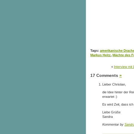
Tags:
amerikanische Drach
Markus Heitz
,
Mächte des F
«
Interview mi
17 Comments
»
Lieber Christian,
die Idee hinter der Re
erwartet :)
Es wird Zeit, dass ich
Liebe Grüße
Sandra
Kommentar by
Sandr