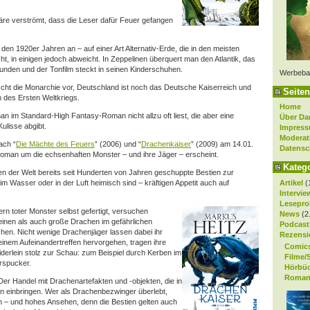
häre
verströmt, dass die Leser dafür Feuer gefangen
 den 1920er Jahren an – auf einer Art Alternativ-Erde, die in den meisten
t, in einigen jedoch abweicht. In Zeppelinen überquert man den Atlantik, das
unden und der Tonfilm steckt in seinen Kinderschuhen.
Werbeba
scht die Monarchie vor, Deutschland ist noch das Deutsche Kaiserreich und
Seiten
 des Ersten Weltkriegs.
Home
an im Standard-High Fantasy-Roman nicht allzu oft liest, die aber eine
Über Da
ulisse abgibt.
Impres
Moderat
ach “
Die Mächte des Feuers
” (2006) und “
Drachenkaiser
” (2009) am 14.01.
Datensc
r Roman um die echsenhaften Monster – und ihre Jäger – erscheint.
Kateg
ilen der Welt bereits seit Hunderten von Jahren geschuppte Bestien zur
Artikel
(
 im Wasser oder in der Luft heimisch sind – kräftigen Appetit auch auf
Intervie
Lesepro
ern toter Monster selbst gefertigt, versuchen
News
(2
inen als auch große Drachen im gefährlichen
Podcast
n. Nicht wenige Drachenjäger lassen dabei ihr
Rezensi
 einem Aufeinandertreffen hervorgehen, tragen ihre
Comic
iderlein stolz zur Schau: zum Beispiel durch Kerben im
Filme/
erspucker.
Hörbü
Roman
 Der Handel mit Drachenartefakten und -objekten, die in
einbringen. Wer als Drachenbezwinger überlebt,
n – und hohes Ansehen, denn die Bestien gelten auch