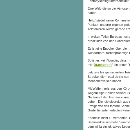
Fantasysetting unterscheidet.
Eine Welt, die so viel Atmosp
haben.
Heitz’ siedelt seine Romane in
Punkten unserer eigenen gleich
Telefonieren wurde gerade erf
In weiten Teilen Europas herr
erholt sich von den Schrecken
Es ist eine Epoche, über die m
wunderbare, farbenprächtige K
So ist es kein Wunder, dass n
mit “
Drachengift
” ein dritte
Letztere bringen in weiten Te
Strecke, die – egal ob sie nun
Menschenfleisch haben.
Mit Waffen, teils aus den Körp
wagemutige Helden sowohl kle
Nahkampf den Gar auszumache
Leben. Die, die siegreich aus
Erfolge wie das tapfere Schne
Gürtel für jeden erlegten Feu
Ebenfalls nicht zu verachten:
Sammlerkreisen hohe Summen 
dem winkt ein lukratives Lebe