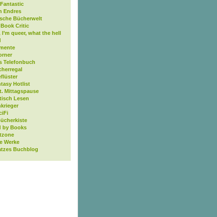
Fantastic
n Endres
ische Bücherwelt
Book Critic
, I’m queer, what the hell
d
mente
orner
s Telefonbuch
cherregal
flüster
tasy Hotlist
t. Mittagspause
tisch Lesen
krieger
ciFi
Bücherkiste
 by Books
tzone
ne Werke
atzes Buchblog