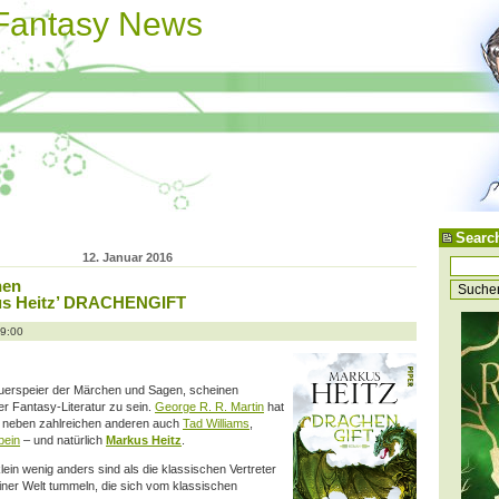
 Fantasy News
Searc
12. Januar 2016
hen
us Heitz’ DRACHENGIFT
09:00
uerspeier der Märchen und Sagen, scheinen
er Fantasy-Literatur zu sein.
George R. R. Martin
hat
, neben zahlreichen anderen auch
Tad Williams
,
bein
– und natürlich
Markus Heitz
.
ein wenig anders sind als die klassischen Vertreter
einer Welt tummeln, die sich vom klassischen