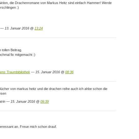
e Aktion, die Drachenromane von Markus Heitz sind einfach Hammer! Werde
erschlingen :)
 — 13. Januar 2016 @
13:24
 tollen Beitrag.
chmal fix mitgemacht :)
ens Traumbibliothek
— 15. Januar 2016 @
08:36
Bücher von markus heitz und die drachen reihe auch ich ahbe schon die
esen
trin — 15. Januar 2016 @
09:39
nteressant an. Freue mich schon drauf.