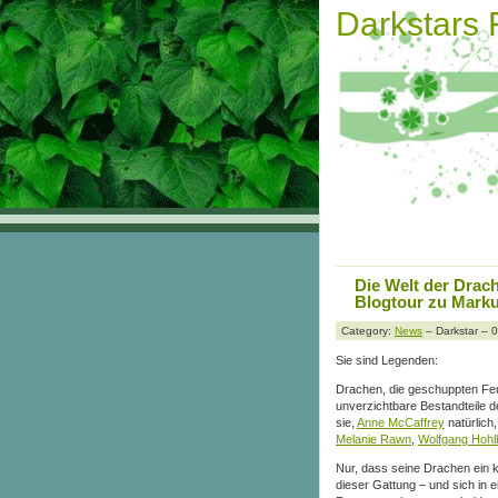
Darkstars
Die Welt der Drac
Blogtour zu Mark
Category:
News
– Darkstar – 
Sie sind Legenden:
Drachen, die geschuppten Fe
unverzichtbare Bestandteile d
sie,
Anne McCaffrey
natürlich
Melanie Rawn
,
Wolfgang Hohl
Nur, dass seine Drachen ein kl
dieser Gattung – und sich in 