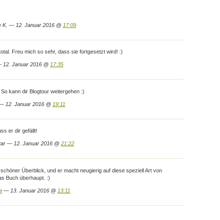
 K. — 12. Januar 2016 @
17:09
total. Freu mich so sehr, dass sie fortgesetzt wird! :)
 12. Januar 2016 @
17:35
 So kann dir Blogtour weitergehen :)
 — 12. Januar 2016 @
19:11
s er dir gefällt!
tar — 12. Januar 2016 @
21:22
r schöner Überblick, und er macht neugierig auf diese speziell Art von
as Buch überhaupt. :)
a
— 13. Januar 2016 @
13:11