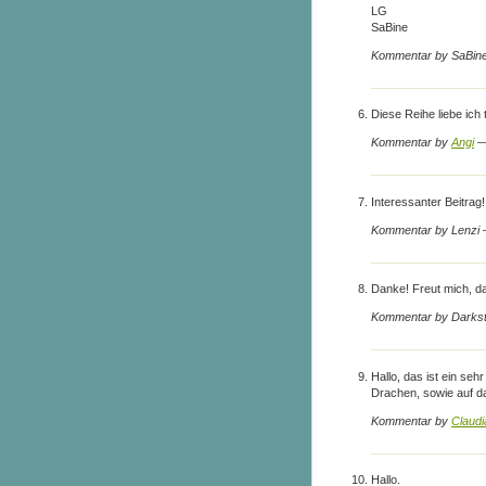
LG
SaBine
Kommentar by SaBine
Diese Reihe liebe ich 
Kommentar by
Angi
—
Interessanter Beitrag!
Kommentar by Lenzi
Danke! Freut mich, das
Kommentar by Darks
Hallo, das ist ein seh
Drachen, sowie auf d
Kommentar by
Claudi
Hallo.