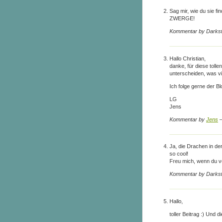
Sag mir, wie du sie f
ZWERGE!
Kommentar by Darks
Hallo Christian,
danke, für diese toll
unterscheiden, was v
Ich folge gerne der Bl
LG
Jens
Kommentar by
Jens
—
Ja, die Drachen in de
so cool!
Freu mich, wenn du vo
Kommentar by Darks
Hallo,
toller Beitrag :) Und