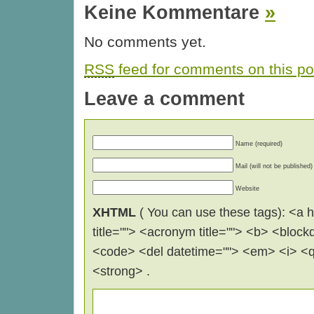
Keine Kommentare
»
No comments yet.
RSS
feed for comments on this po
Leave a comment
Name (required)
Mail (will not be published)
Website
XHTML
( You can use these tags): <a hr
title=""> <acronym title=""> <b> <block
<code> <del datetime=""> <em> <i> <q 
<strong> .