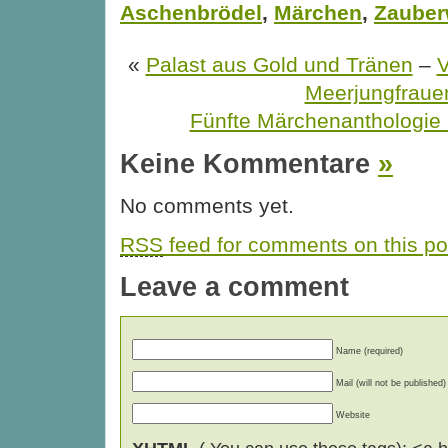
Aschenbrödel
,
Märchen
,
Zauber
«
Palast aus Gold und Tränen
–
V
Meerjungfraue
Fünfte Märchenanthologie
Keine Kommentare
»
No comments yet.
RSS
feed for comments on this po
Leave a comment
Name (required)
Mail (will not be published)
Website