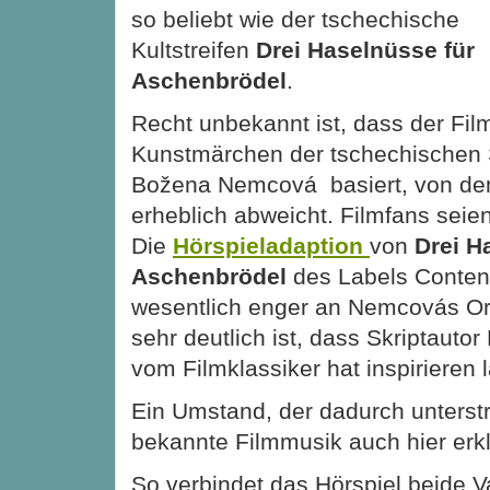
so beliebt wie der tschechische
Kultstreifen
Drei Haselnüsse für
Aschenbrödel
.
Recht unbekannt ist, dass der Fil
Kunstmärchen der tschechischen Sc
Božena Nemcová basiert, von dem
erheblich abweicht. Filmfans seie
Die
Hörspieladaption
von
Drei H
Aschenbrödel
des Labels Contend
wesentlich enger an Nemcovás Or
sehr deutlich ist, dass Skriptauto
vom Filmklassiker hat inspirieren 
Ein Umstand, der dadurch unterstr
bekannte Filmmusik auch hier erkl
So verbindet das Hörspiel beide V