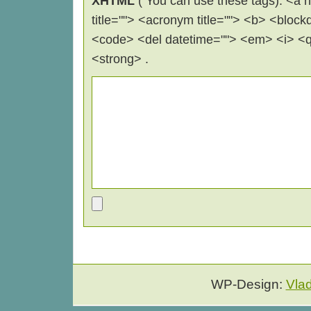
XHTML
( You can use these tags): <a hr
title=""> <acronym title=""> <b> <block
<code> <del datetime=""> <em> <i> <q 
<strong> .
WP-Design:
Vla