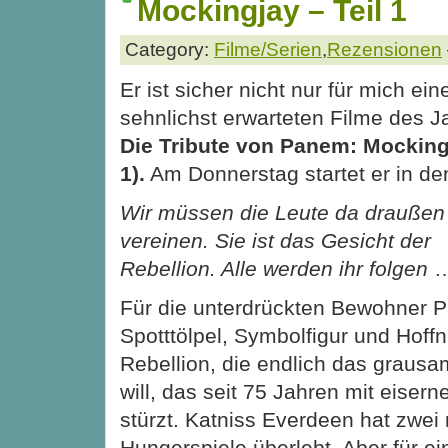
Mockingjay – Teil 1
Category:
Filme/Serien
,
Rezensionen
Er ist sicher nicht nur für mich ein
sehnlichst erwarteten Filme des J
Die Tribute von Panem: Mockingj
1).
Am Donnerstag startet er in de
Wir müssen die Leute da draußen
vereinen. Sie ist das Gesicht der
Rebellion. Alle werden ihr folgen
Für die unterdrückten Bewohner P
Spotttölpel, Symbolfigur und Hoff
Rebellion, die endlich das graus
will, das seit 75 Jahren mit eiser
stürzt. Katniss Everdeen hat zwei 
Hungerspiele überlebt. Aber für ein