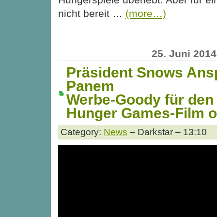
nicht bereit …
(more…)
25. Juni 2014
Präsident Snows Ans
Panem
Werbe-Goody für den 
Hunger Games-Film o
Category:
News
– Darkstar – 13:10