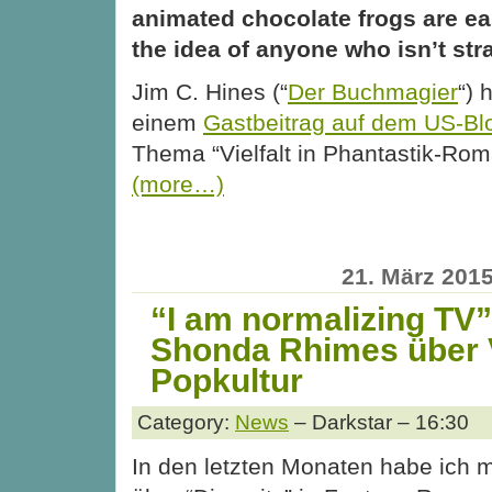
animated chocolate frogs are ea
the idea of anyone who isn’t stra
Jim C. Hines (“
Der Buchmagier
“) 
einem
Gastbeitrag auf dem US-Bl
Thema “Vielfalt in Phantastik-Rom
(more…)
21. März 201
“I am normalizing TV”
Shonda Rhimes über Vi
Popkultur
Category:
News
– Darkstar – 16:30
In den letzten Monaten habe ich 