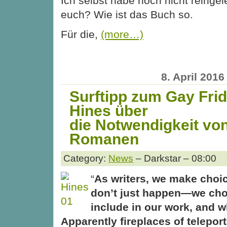
Ich selbst habe noch nicht reing
euch? Wie ist das Buch so.
Für die,
(more…)
8. April 2016
Surftipp zum Gay Frid
Hines über
die Notwendigkeit von 
Romanen
Category:
News
– Darkstar – 08:00
“
As writers, we make choi
don’t just happen—we ch
include in our work, and w
Apparently fireplaces of telepor