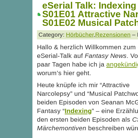
eSerial Talk: Indexing
S01E01 Attractive Na
S01E02 Musical Patc
Category:
Hörbücher
,
Rezensionen
– 
Hallo & herzlich Willkommen zum 
eSerial-Talk auf
Fantasy News
. Vo
paar Tagen habe ich ja
angekündi
worum’s hier geht.
Heute knüpfe ich mir “Attractive
Narcolepsy” und “Musical Patchwor
beiden Episoden von Seanan McG
Fantasy “
Indexing
” – eine Erzähl
den ersten beiden Episoden als
C
Märchemontiven
beschreiben wür