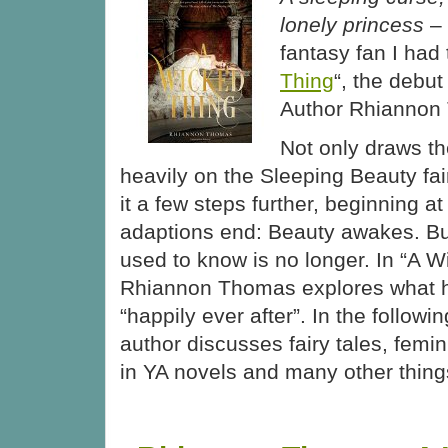
lonely princess
– 
fantasy fan I had 
Thing
“, the debut
Author Rhiannon
Not only draws th
heavily on the Sleeping Beauty fair
it a few steps further, beginning a
adaptions end: Beauty awakes. Bu
used to know is no longer. In “A 
Rhiannon Thomas explores what h
“happily ever after”. In the followi
author discusses fairy tales, femin
in YA novels and many other thin