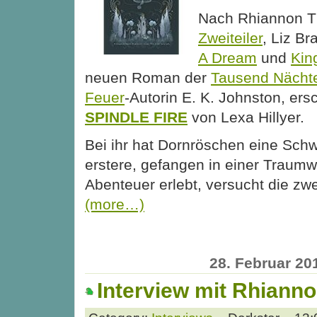
Nach Rhiannon 
Zweiteiler
, Liz Br
A Dream
und
Kin
neuen Roman der
Tausend Nächt
Feuer
-Autorin E. K. Johnston, ers
SPINDLE FIRE
von Lexa Hillyer.
Bei ihr hat Dornröschen eine Sch
erstere, gefangen in einer Traumw
Abenteuer erlebt, versucht die zwe
(more…)
28. Februar 20
Interview mit Rhian