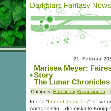
Darkstars Fantasy News
21. Februar 20
Marissa Meyer: Faire
Story
The Lunar Chronicles
Category:
Hörbücher
,
Rezensionen
– 
In den “
Lunar Chronicles
” ist sie d
Antagonistin – die eiskalte Königi