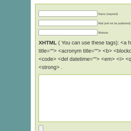
Name (required)
Mail (will not be published)
Website
XHTML
( You can use these tags): <a hr
title=""> <acronym title=""> <b> <block
<code> <del datetime=""> <em> <i> <q 
<strong> .