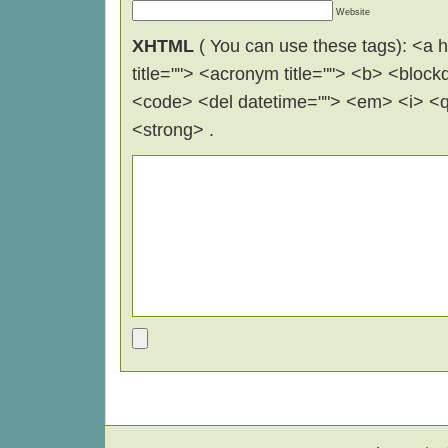
Website
XHTML
( You can use these tags): <a hr
title=""> <acronym title=""> <b> <block
<code> <del datetime=""> <em> <i> <q 
<strong> .