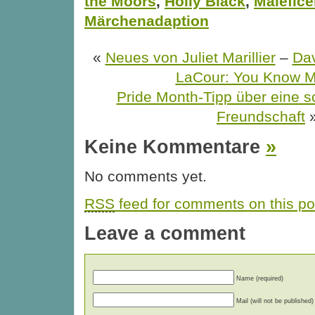
the Moors
,
Holly Black
,
Malefice
Märchenadaption
«
Neues von Juliet Marillier
–
Dav
LaCour: You Know M
Pride Month-Tipp über eine s
Freundschaft
Keine Kommentare
»
No comments yet.
RSS
feed for comments on this po
Leave a comment
Name (required)
Mail (will not be published)