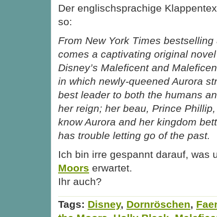
Der englischsprachige Klappentext 
so:
From New York Times bestselling 
comes a captivating original nove
Disney’s Maleficent and Maleficent
in which newly-queened Aurora str
best leader to both the humans an
her reign; her beau, Prince Phillip,
know Aurora and her kingdom bett
has trouble letting go of the past.
Ich bin irre gespannt darauf, was 
Moors
erwartet.
Ihr auch?
Tags:
Disney
,
Dornröschen
,
Faer