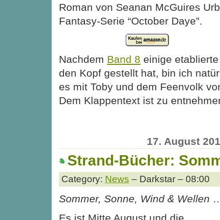
Roman von Seanan McGuires Ur
Fantasy-Serie “October Daye”.
Nachdem
Band 8
einige etablierte
den Kopf gestellt hat, bin ich natü
es mit Toby und dem Feenvolk vo
Dem Klappentext ist zu entnehme
17. August 20
Strand-Bücher: Somm
Category:
News
– Darkstar – 08:00
Sommer, Sonne, Wind & Wellen
Es ist Mitte August und die