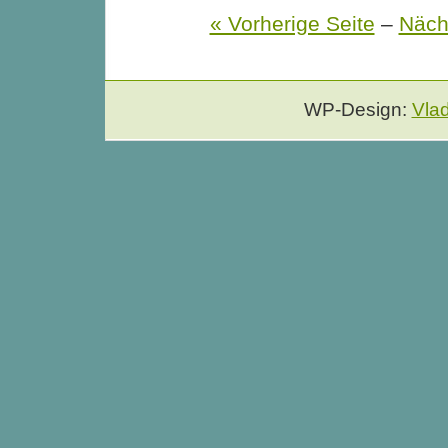
« Vorherige Seite
–
Näch
WP-Design:
Vla