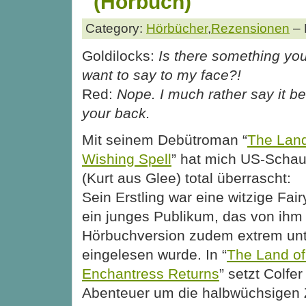
(Hörbuch)
Category:
Hörbücher
,
Rezensionen
– 
Goldilocks:
Is there something yo
want to say to my face?!
Red:
Nope. I much rather say it b
your back.
Mit seinem Debütroman “
The Land
Wishing Spell
” hat mich US-Schaus
(Kurt aus Glee) total überrascht:
Sein Erstling war eine witzige Fair
ein junges Publikum, das von ihm 
Hörbuchversion zudem extrem un
eingelesen wurde. In “
The Land of
Enchantress Returns
” setzt Colfe
Abenteuer um die halbwüchsigen Z