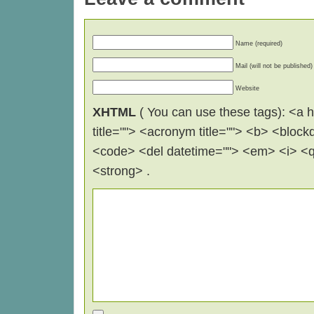
Name (required)
Mail (will not be published)
Website
XHTML
( You can use these tags): <a hr
title=""> <acronym title=""> <b> <block
<code> <del datetime=""> <em> <i> <q 
<strong> .