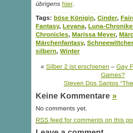
übrigens
hier
.
Tags:
böse Königin
,
Cinder
,
Fair
Fantasy
,
Levana
,
Luna-Chronik
Chronicles
,
Marissa Meyer
,
Mär
Märchenfantasy
,
Schneewittche
silbern
,
Winter
«
Silber 2 ist erschienen
–
Gay F
Games?
Steven Dos Santos “The 
Keine Kommentare
»
No comments yet.
RSS
feed for comments on this po
Leave a comment