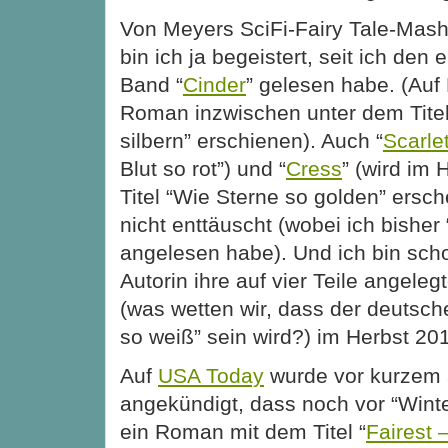
Von Meyers SciFi-Fairy Tale-Mas
bin ich ja begeistert, seit ich den 
Band “
Cinder
” gelesen habe. (Auf 
Roman inzwischen unter dem Tite
silbern” erschienen). Auch “
Scarle
Blut so rot”) und
“
Cress
” (wird im 
Titel “Wie Sterne so golden” ersc
nicht enttäuscht (wobei ich bisher
angelesen habe). Und ich bin sch
Autorin ihre auf vier Teile angeleg
(was wetten wir, dass der deutsch
so weiß” sein wird?) im Herbst 20
Auf
USA Today
wurde vor kurzem a
angekündigt, dass noch vor “Wint
ein Roman mit dem Titel “
Fairest 